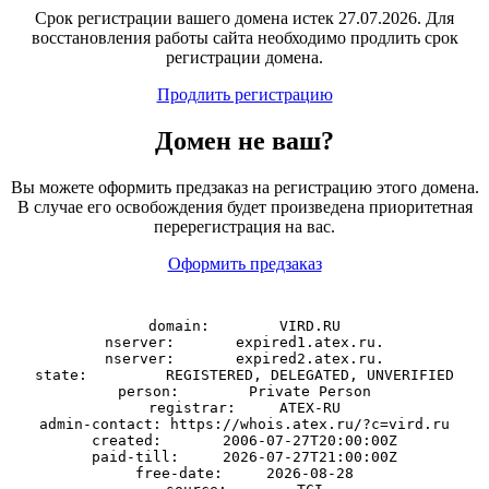
Срок регистрации вашего домена истек 27.07.2026. Для
восстановления работы сайта необходимо продлить срок
регистрации домена.
Продлить регистрацию
Домен
не
ваш?
Вы можете оформить предзаказ на регистрацию этого домена.
В случае его освобождения будет произведена приоритетная
перерегистрация на вас.
Оформить предзаказ
domain:        VIRD.RU

nserver:       expired1.atex.ru.

nserver:       expired2.atex.ru.

state:         REGISTERED, DELEGATED, UNVERIFIED

person:        Private Person

registrar:     ATEX-RU

admin-contact: https://whois.atex.ru/?c=vird.ru

created:       2006-07-27T20:00:00Z

paid-till:     2026-07-27T21:00:00Z

free-date:     2026-08-28
