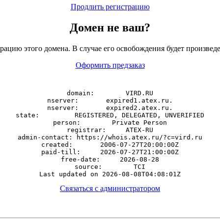
Продлить регистрацию
Домен
не
ваш?
рацию этого домена. В случае его освобождения будет произведе
Оформить предзаказ
domain:        VIRD.RU

nserver:       expired1.atex.ru.

nserver:       expired2.atex.ru.

state:         REGISTERED, DELEGATED, UNVERIFIED

person:        Private Person

registrar:     ATEX-RU

admin-contact: https://whois.atex.ru/?c=vird.ru

created:       2006-07-27T20:00:00Z

paid-till:     2026-07-27T21:00:00Z

free-date:     2026-08-28

source:        TCI

Связаться с администратором