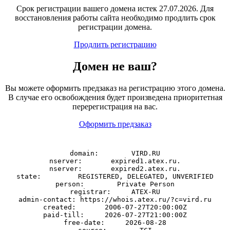
Срок регистрации вашего домена истек 27.07.2026. Для
восстановления работы сайта необходимо продлить срок
регистрации домена.
Продлить регистрацию
Домен
не
ваш?
Вы можете оформить предзаказ на регистрацию этого домена.
В случае его освобождения будет произведена приоритетная
перерегистрация на вас.
Оформить предзаказ
domain:        VIRD.RU

nserver:       expired1.atex.ru.

nserver:       expired2.atex.ru.

state:         REGISTERED, DELEGATED, UNVERIFIED

person:        Private Person

registrar:     ATEX-RU

admin-contact: https://whois.atex.ru/?c=vird.ru

created:       2006-07-27T20:00:00Z

paid-till:     2026-07-27T21:00:00Z

free-date:     2026-08-28
