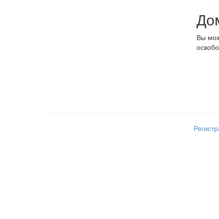
До
Вы мож
освобо
Регист