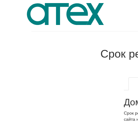
Срок р
До
Срок р
сайта 