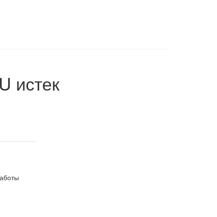
RU
истек
работы