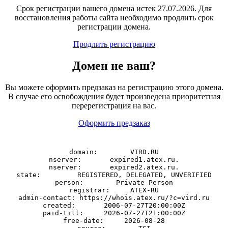
Срок регистрации вашего домена истек 27.07.2026. Для
восстановления работы сайта необходимо продлить срок
регистрации домена.
Продлить регистрацию
Домен
не
ваш?
Вы можете оформить предзаказ на регистрацию этого домена.
В случае его освобождения будет произведена приоритетная
перерегистрация на вас.
Оформить предзаказ
domain:        VIRD.RU

nserver:       expired1.atex.ru.

nserver:       expired2.atex.ru.

state:         REGISTERED, DELEGATED, UNVERIFIED

person:        Private Person

registrar:     ATEX-RU

admin-contact: https://whois.atex.ru/?c=vird.ru

created:       2006-07-27T20:00:00Z

paid-till:     2026-07-27T21:00:00Z

free-date:     2026-08-28
