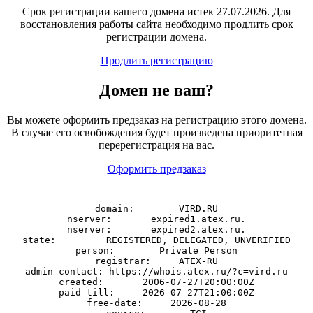
Срок регистрации вашего домена истек 27.07.2026. Для
восстановления работы сайта необходимо продлить срок
регистрации домена.
Продлить регистрацию
Домен
не
ваш?
Вы можете оформить предзаказ на регистрацию этого домена.
В случае его освобождения будет произведена приоритетная
перерегистрация на вас.
Оформить предзаказ
domain:        VIRD.RU

nserver:       expired1.atex.ru.

nserver:       expired2.atex.ru.

state:         REGISTERED, DELEGATED, UNVERIFIED

person:        Private Person

registrar:     ATEX-RU

admin-contact: https://whois.atex.ru/?c=vird.ru

created:       2006-07-27T20:00:00Z

paid-till:     2026-07-27T21:00:00Z

free-date:     2026-08-28
