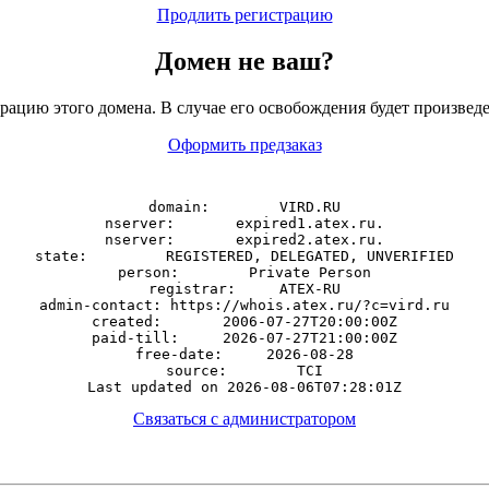
Продлить регистрацию
Домен
не
ваш?
рацию этого домена. В случае его освобождения будет произведе
Оформить предзаказ
domain:        VIRD.RU

nserver:       expired1.atex.ru.

nserver:       expired2.atex.ru.

state:         REGISTERED, DELEGATED, UNVERIFIED

person:        Private Person

registrar:     ATEX-RU

admin-contact: https://whois.atex.ru/?c=vird.ru

created:       2006-07-27T20:00:00Z

paid-till:     2026-07-27T21:00:00Z

free-date:     2026-08-28

source:        TCI

Связаться с администратором